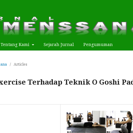
Tentang Kami
Sejarah Jurnal
Pengumuman
Sana
/
Articles
xercise Terhadap Teknik O Goshi Pa