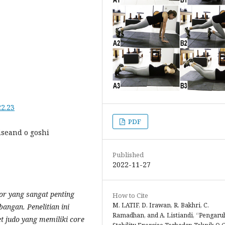
22.23
PDF
rciseand o goshi
Published
2022-11-27
tor yang sangat penting
How to Cite
M. LATIF, D. Irawan, R. Bakhri, C.
ngan. Penelitian ini
Ramadhan, and A. Listiandi, “Pengaru
et judo yang memiliki
core