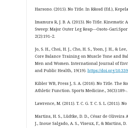
Harsono. (2015). No Title. In RRosd (Ed.), Kepe
Imamura R, J. B. A. (2013). No Title. Kinematic 
Sweep: Major Outer Leg Reap—Osoto-Gari.Spor
2(2):191–2.
Jo, S. H., Choi, H. J., Cho, H. S., Yoon, J. H., & Lee,
Core Balance Training on Muscle Tone and Bal
Men and Women. International Journal of En
and Public Health, 19(19).
https://doi.org/10.3
Kibler WB, Press J, S. A. (2016). No Title. The Ro
Athletic Function. Sports Medicine., 36(3):189–.
Lawrence, M. (2011). T. C. G. T. C. S. L. (2011). No 
Martins, H. S., Lüdtke, D. D., César de Oliveira Ar
J., Inoue Salgado, A. S., Viseux, F., & Martins, D. 