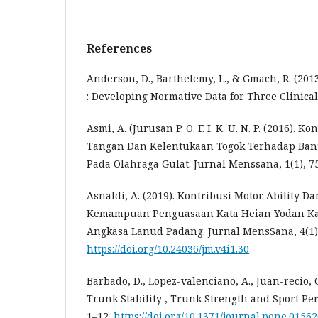
References
Anderson, D., Barthelemy, L., & Gmach, R. (201
: Developing Normative Data for Three Clinical
Asmi, A. (Jurusan P. O. F. I. K. U. N. P. (2016). 
Tangan Dan Kelentukaan Togok Terhadap Ban
Pada Olahraga Gulat. Jurnal Menssana, 1(1), 7
Asnaldi, A. (2019). Kontribusi Motor Ability 
Kemampuan Penguasaan Kata Heian Yodan Kar
Angkasa Lanud Padang. Jurnal MensSana, 4(1),
https://doi.org/10.24036/jm.v4i1.30
Barbado, D., Lopez-valenciano, A., Juan-recio, C
Trunk Stability , Trunk Strength and Sport Pe
1–12.
https://doi.org/10.1371/journal.pone.0156