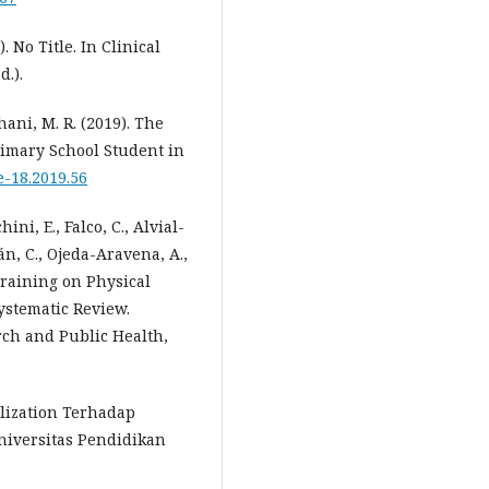
). No Title. In Clinical
d.).
hani, M. R. (2019). The
imary School Student in
e-18.2019.56
ni, E., Falco, C., Alvial-
n, C., Ojeda-Aravena, A.,
 Training on Physical
ystematic Review.
rch and Public Health,
ilization Terhadap
niversitas Pendidikan