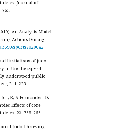
hletes. Journal of
–765.
 (2019). An Analysis Model
oring Actions During
10.3390/sports7020042
 and limitations of judo
gy in the therapy of
ely understood public
er), 211–226.
, Jos, F., & Fernandes, D.
ies Effects of core
hletes. 23, 758–765.
ation of Judo Throwing