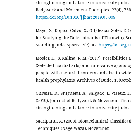
strengthening on balance in university judo at
Bodywork and Movement Therapies, 23(4), 758
https://doi.org/10.1016/j.jbmt.2019.05.009
Mayo, X., Dopico-Calvo, X., & Iglesias-Soler, E.
for Studying the Determinants of Throwing Sc
Standing Judo. Sports, 7(2), 42.
https://doi.org/
Mosler, D., & Kalina, R. M. (2017). Possibilities
(Selected martial arts) and innovative agonolo
people with mental disorders and also in wid
health prophylaxis. Archives of Budo, 13(Octob
Oliveira, D., Shiguemi, A., Salgado, I., Viseux, F.
(2019). Journal of Bodywork & Movement Therap
strengthening on balance in university judo at
Sacripanti, A. (2008). Biomechanical Classific
Techniques (Nage Waza). November.