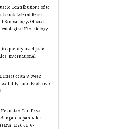
 Muscle Contributions of to
en Trunk Lateral Bend
 Kinesiology: Official
hysiological Kinesiology.,
st frequently used judo
les. International
. Effect of an 8-week
xibility , and Explosive
3.
an Kekuatan Dan Daya
dangan Depan Atlet
sana, 1(2), 61–67.