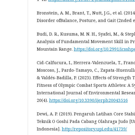
Bronstein, A. M., Brant, T., Nutt, J.G., et al. (2014
Disorder ofBalance, Posture, and Gait (2nded e
Budi, D. R., Kusuma, M. N. H., Syafei, M., & Step
Analysis of Fundamental Movement Skill in Pr
Mountain Range.
https://doi.org/10.2991/icsshp
Cid-Calfucura, I., Herrera-Valenzuela, T., Franchi
Moscoso, J., Pardo-Tamayo, C., Zapata-Huenullá
& Valdés-Badilla, P. (2023). Effects of Strength
Fitness of Olympic Combat Sports Athletes: A S
International Journal of Environmental Resea
20(4).
https://doi.org/10.3390/ijerph20043516
Dewi, A. P. (2019). Pengaruh Latihan Core Stab
Teknik O Goshi Pada Cabang Olahraga Judo [U
Indonesia].
http://repository.upi.edu/41739/