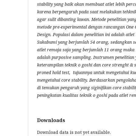
stability
yang baik akan membuat atlet lebih perc
karena berpengaruh pada saat melakukan tehknik
agar sulit dibanting lawan. Metode penelitian ya
metode
pre-experimental
dengan rancangan
One 
Design
. Populasi dalam penelitian ini adalah atle
Sukabumi yang berjumlah 54 orang, sedangkan s
atlet remaja saja yang berjumlah 11 orang maka
adalah
purposive sampling
. Instrumen penelitian
keterampilan teknik
o goshi
dan
core strenght & st
proned hold test,
tujuannya untuk mengetahui kua
mengetahui
core stability
. Berdasarkan pengolahan
di temukan pengaruh yang siginifikan
core stabili
peningkatan kualitas teknik
o goshi
pada atlet re
Downloads
Download data is not yet available.