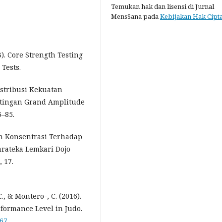
Temukan hak dan lisensi di Jurnal
MensSana pada
Kebijakan Hak Cipt
3). Core Strength Testing
 Tests.
Konstribusi Kekuatan
tingan Grand Amplitude
5–85.
Dan Konsentrasi Terhadap
ateka Lemkari Dojo
 17.
., & Montero-, C. (2016).
rformance Level in Judo.
267