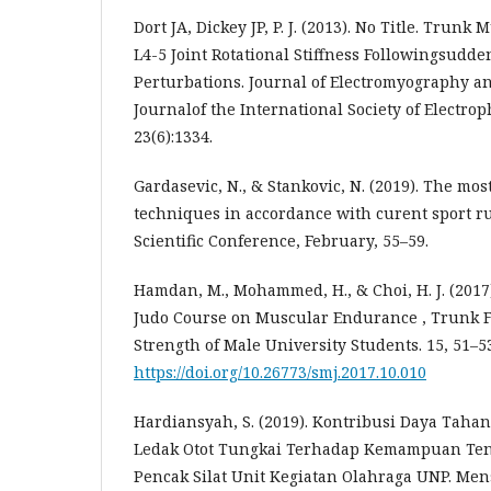
Dort JA, Dickey JP, P. J. (2013). No Title. Trunk
L4-5 Joint Rotational Stiffness Followingsudd
Perturbations. Journal of Electromyography and
Journalof the International Society of Electrop
23(6):1334.
Gardasevic, N., & Stankovic, N. (2019). The mo
techniques in accordance with curent sport ru
Scientific Conference, February, 55–59.
Hamdan, M., Mohammed, H., & Choi, H. J. (2017)
Judo Course on Muscular Endurance , Trunk Fle
Strength of Male University Students. 15, 51–5
https://doi.org/10.26773/smj.2017.10.010
Hardiansyah, S. (2019). Kontribusi Daya Tah
Ledak Otot Tungkai Terhadap Kemampuan Ten
Pencak Silat Unit Kegiatan Olahraga UNP. Mens