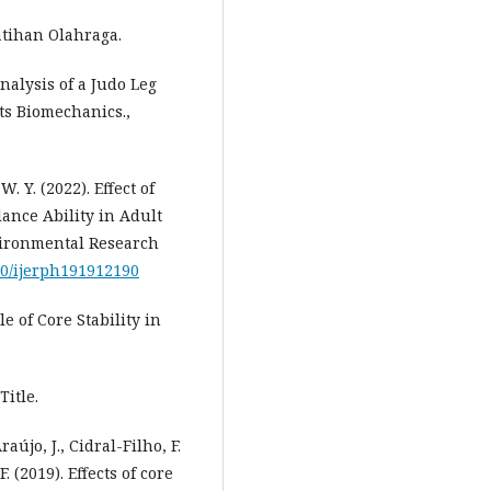
latihan Olahraga.
Analysis of a Judo Leg
ts Biomechanics.,
 W. Y. (2022). Effect of
ance Ability in Adult
vironmental Research
390/ijerph191912190
le of Core Stability in
Title.
aújo, J., Cidral-Filho, F.
F. (2019). Effects of core