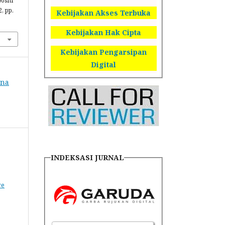
Goshi
2, pp.
Kebijakan Akses Terbuka
Kebijakan Hak Cipta
Kebijakan Pengarsipan
Digital
ana
INDEKSASI JURNAL
ve