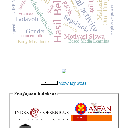
physical activity
explosive power limb muscles
Hasil Belajar
CIPP Model.
Otot Tungkai
Mahasiswa
scythe athletes
Bidding
agility
Ekstrakurikuler
PJOK
Skills
Vo2max
Sepakbola
Bolavoli
Methods
speed
Gender
Motivasi Siswa
concentration
Based Media Learning
Body Mass Index
View My Stats
Pengajuan Indeksasi