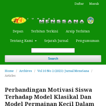
Daftar
Masuk
Depan
Terbitan Terkini
Arsip Terbitan
Tentang Kami
Sejarah Jurnal
Pengumuman
Search
Home
/
Archives
/
Vol 10 No 2 (2025): Jurnal MensSana
/
Articles
Perbandingan Motivasi Siswa
Terhadap Model Klasikal Dan
Model Permainan Kecil Dalam