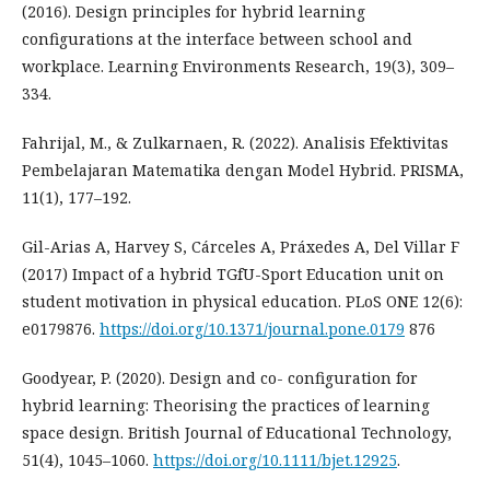
(2016). Design principles for hybrid learning
configurations at the interface between school and
workplace. Learning Environments Research, 19(3), 309–
334.
Fahrijal, M., & Zulkarnaen, R. (2022). Analisis Efektivitas
Pembelajaran Matematika dengan Model Hybrid. PRISMA,
11(1), 177–192.
Gil-Arias A, Harvey S, Cárceles A, Práxedes A, Del Villar F
(2017) Impact of a hybrid TGfU-Sport Education unit on
student motivation in physical education. PLoS ONE 12(6):
e0179876.
https://doi.org/10.1371/journal.pone.0179
876
Goodyear, P. (2020). Design and co- configuration for
hybrid learning: Theorising the practices of learning
space design. British Journal of Educational Technology,
51(4), 1045–1060.
https://doi.org/10.1111/bjet.12925
.