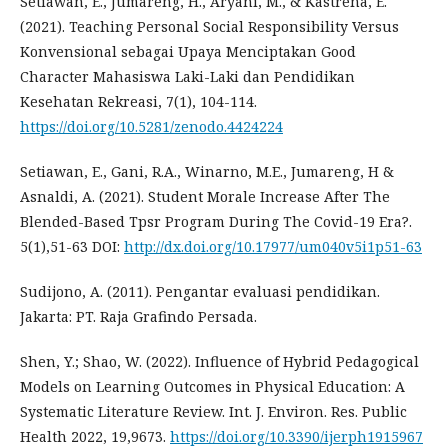
Setiawan, E., Jumareng, H., Aryani, M., & Kastrena, E.
(2021). Teaching Personal Social Responsibility Versus
Konvensional sebagai Upaya Menciptakan Good
Character Mahasiswa Laki-Laki dan Pendidikan
Kesehatan Rekreasi, 7(1), 104-114.
https://doi.org/10.5281/zenodo.4424224
Setiawan, E., Gani, R.A., Winarno, M.E., Jumareng, H &
Asnaldi, A. (2021). Student Morale Increase After The
Blended-Based Tpsr Program During The Covid-19 Era?.
5(1),51-63 DOI:
http://dx.doi.org/10.17977/um040v5i1p51-63
Sudijono, A. (2011). Pengantar evaluasi pendidikan.
Jakarta: PT. Raja Grafindo Persada.
Shen, Y.; Shao, W. (2022). Influence of Hybrid Pedagogical
Models on Learning Outcomes in Physical Education: A
Systematic Literature Review. Int. J. Environ. Res. Public
Health 2022, 19,9673.
https://doi.org/10.3390/ijerph1915967